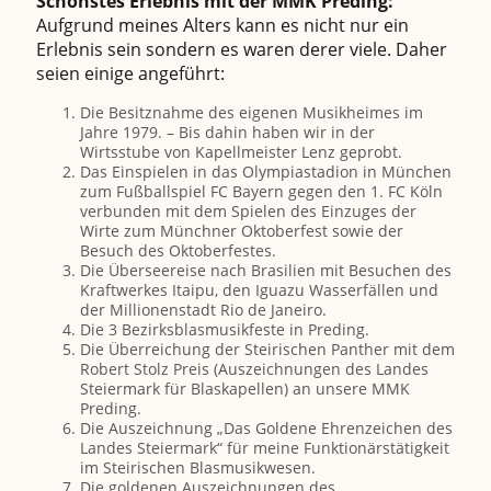
Schönstes Erlebnis mit der MMK Preding:
Aufgrund meines Alters kann es nicht nur ein
Erlebnis sein sondern es waren derer viele. Daher
seien einige angeführt:
Die Besitznahme des eigenen Musikheimes im
Jahre 1979. – Bis dahin haben wir in der
Wirtsstube von Kapellmeister Lenz geprobt.
Das Einspielen in das Olympiastadion in München
zum Fußballspiel FC Bayern gegen den 1. FC Köln
verbunden mit dem Spielen des Einzuges der
Wirte zum Münchner Oktoberfest sowie der
Besuch des Oktoberfestes.
Die Überseereise nach Brasilien mit Besuchen des
Kraftwerkes Itaipu, den Iguazu Wasserfällen und
der Millionenstadt Rio de Janeiro.
Die 3 Bezirksblasmusikfeste in Preding.
Die Überreichung der Steirischen Panther mit dem
Robert Stolz Preis (Auszeichnungen des Landes
Steiermark für Blaskapellen) an unsere MMK
Preding.
Die Auszeichnung „Das Goldene Ehrenzeichen des
Landes Steiermark“ für meine Funktionärstätigkeit
im Steirischen Blasmusikwesen.
Die goldenen Auszeichnungen des