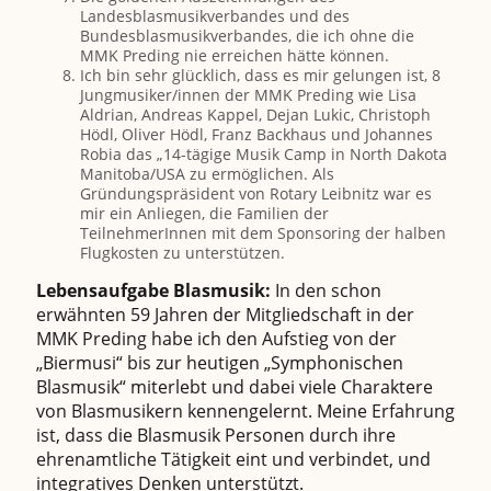
Landesblasmusikverbandes und des
Bundesblasmusikverbandes, die ich ohne die
MMK Preding nie erreichen hätte können.
Ich bin sehr glücklich, dass es mir gelungen ist, 8
Jungmusiker/innen der MMK Preding wie Lisa
Aldrian, Andreas Kappel, Dejan Lukic, Christoph
Hödl, Oliver Hödl, Franz Backhaus und Johannes
Robia das „14-tägige Musik Camp in North Dakota
Manitoba/USA zu ermöglichen. Als
Gründungspräsident von Rotary Leibnitz war es
mir ein Anliegen, die Familien der
TeilnehmerInnen mit dem Sponsoring der halben
Flugkosten zu unterstützen.
Lebensaufgabe Blasmusik:
In den schon
erwähnten 59 Jahren der Mitgliedschaft in der
MMK Preding habe ich den Aufstieg von der
„Biermusi“ bis zur heutigen „Symphonischen
Blasmusik“ miterlebt und dabei viele Charaktere
von Blasmusikern kennengelernt. Meine Erfahrung
ist, dass die Blasmusik Personen durch ihre
ehrenamtliche Tätigkeit eint und verbindet, und
integratives Denken unterstützt.