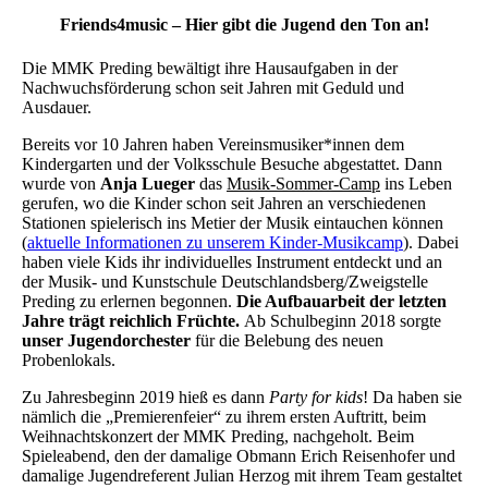
Friends4music – Hier gibt die Jugend den Ton an!
Die MMK Preding bewältigt ihre Hausaufgaben in der
Nachwuchsförderung schon seit Jahren mit Geduld und
Ausdauer.
Bereits vor 10 Jahren haben Vereinsmusiker*innen dem
Kindergarten und der Volksschule Besuche abgestattet. Dann
wurde von
Anja Lueger
das
Musik-Sommer-Camp
ins Leben
gerufen, wo die Kinder schon seit Jahren an verschiedenen
Stationen spielerisch ins Metier der Musik eintauchen können
(
aktuelle Informationen zu unserem Kinder-Musikcamp
). Dabei
haben viele Kids ihr individuelles Instrument entdeckt und an
der Musik- und Kunstschule Deutschlandsberg/Zweigstelle
Preding zu erlernen begonnen.
Die Aufbauarbeit der letzten
Jahre trägt reichlich Früchte.
Ab Schulbeginn 2018 sorgte
unser Jugendorchester
für die Belebung des neuen
Probenlokals.
Zu Jahresbeginn 2019 hieß es dann
Party for kids
! Da haben sie
nämlich die „Premierenfeier“ zu ihrem ersten Auftritt, beim
Weihnachtskonzert der MMK Preding, nachgeholt. Beim
Spieleabend, den der damalige Obmann Erich Reisenhofer und
damalige Jugendreferent Julian Herzog mit ihrem Team gestaltet