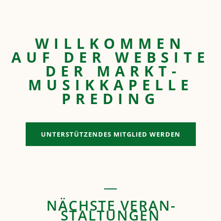
WILL­KOMMEN
AUF DER WEBSITE
DER MARKT­
MUSIK­­KAPELLE
PREDING
UNTERSTÜTZENDES MITGLIED WERDEN
NÄCHSTE VERAN­
STALTUNGEN