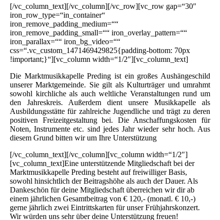
[/vc_column_text][/vc_column][/vc_row][vc_row gap=“30″
iron_row_type=“in_container“
iron_remove_padding_medium=““
iron_remove_padding_small=““ iron_overlay_pattern=““
iron_parallax=““ iron_bg_video=““
css=“.vc_custom_1471469429825{padding-bottom: 70px
!important;}“][vc_column width=“1/2″][vc_column_text]
Die Marktmusikkapelle Preding ist ein großes Aushängeschild
unserer Marktgemeinde. Sie gilt als Kulturträger und umrahmt
sowohl kirchliche als auch weltliche Veranstaltungen rund um
den Jahreskreis. Außerdem dient unsere Musikkapelle als
Ausbildungsstätte für zahlreiche Jugendliche und trägt zu deren
positiven Freizeitgestaltung bei. Die Anschaffungskosten für
Noten, Instrumente etc. sind jedes Jahr wieder sehr hoch. Aus
diesem Grund bitten wir um Ihre Unterstützung
[/vc_column_text][/vc_column][vc_column width=“1/2″]
[vc_column_text]Eine unterstützende Mitgliedschaft bei der
Marktmusikkapelle Preding besteht auf freiwilliger Basis,
sowohl hinsichtlich der Beitragshöhe als auch der Dauer. Als
Dankeschön für deine Mitgliedschaft überreichen wir dir ab
einem jährlichen Gesamtbeitrag von € 120,- (monatl. € 10,-)
gerne jährlich zwei Eintrittskarten für unser Frühjahrskonzert.
Wir würden uns sehr über deine Unterstützung freuen!