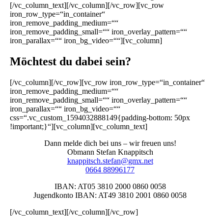
[/vc_column_text][/vc_column][/vc_row][vc_row
iron_row_type=“in_container“
iron_remove_padding_medium=““
iron_remove_padding_small=““ iron_overlay_pattern=““
iron_parallax=““ iron_bg_video=““][vc_column]
Möchtest du dabei sein?
[/vc_column][/vc_row][vc_row iron_row_type=“in_container“
iron_remove_padding_medium=““
iron_remove_padding_small=““ iron_overlay_pattern=““
iron_parallax=““ iron_bg_video=““
css=“.vc_custom_1594032888149{padding-bottom: 50px
!important;}“][vc_column][vc_column_text]
Dann melde dich bei uns – wir freuen uns!
Obmann Stefan Knappitsch
knappitsch.stefan@gmx.net
0664 88996177
IBAN: AT05 3810 2000 0860 0058
Jugendkonto IBAN: AT49 3810 2001 0860 0058
[/vc_column_text][/vc_column][/vc_row]