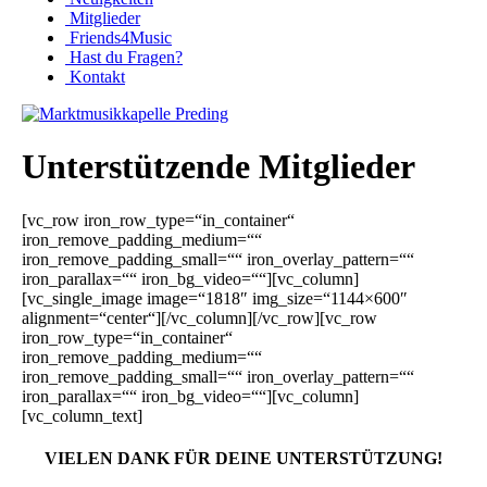
Mitglieder
Friends4Music
Hast du Fragen?
Kontakt
Unterstützende Mitglieder
[vc_row iron_row_type=“in_container“
iron_remove_padding_medium=““
iron_remove_padding_small=““ iron_overlay_pattern=““
iron_parallax=““ iron_bg_video=““][vc_column]
[vc_single_image image=“1818″ img_size=“1144×600″
alignment=“center“][/vc_column][/vc_row][vc_row
iron_row_type=“in_container“
iron_remove_padding_medium=““
iron_remove_padding_small=““ iron_overlay_pattern=““
iron_parallax=““ iron_bg_video=““][vc_column]
[vc_column_text]
VIELEN DANK FÜR DEINE UNTERSTÜTZUNG!